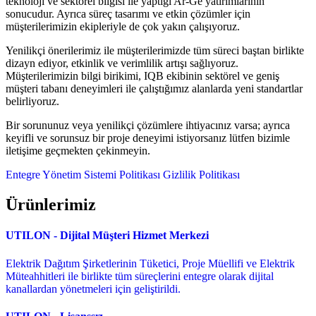
teknoloji ve sektörel bilgisi ile yaptığı Ar-Ge yatırımlarının
sonucudur. Ayrıca süreç tasarımı ve etkin çözümler için
müşterilerimizin ekipleriyle de çok yakın çalışıyoruz.
Yenilikçi önerilerimiz ile müşterilerimizde tüm süreci baştan birlikte
dizayn ediyor, etkinlik ve verimlilik artışı sağlıyoruz.
Müşterilerimizin bilgi birikimi, IQB ekibinin sektörel ve geniş
müşteri tabanı deneyimleri ile çalıştığımız alanlarda yeni standartlar
belirliyoruz.
Bir sorununuz veya yenilikçi çözümlere ihtiyacınız varsa; ayrıca
keyifli ve sorunsuz bir proje deneyimi istiyorsanız lütfen bizimle
iletişime geçmekten çekinmeyin.
Entegre Yönetim Sistemi Politikası
Gizlilik Politikası
Ürünlerimiz
UTILON - Dijital Müşteri Hizmet Merkezi
Elektrik Dağıtım Şirketlerinin Tüketici, Proje Müellifi ve Elektrik
Müteahhitleri ile birlikte tüm süreçlerini entegre olarak dijital
kanallardan yönetmeleri için geliştirildi.