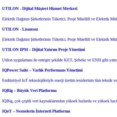
UTILON - Dijital Müşteri Hizmet Merkezi
Elektrik Dağıtım Şirketlerinin Tüketici, Proje Müellifi ve Elektrik Müteah
UTILON - Lisanssız
Elektrik Dağıtım Şirketlerinin Tüketici, Proje Müellifi ve Elektrik Mütea
UTILON IPM – Dijital Yatırım Proje Yönetimi
Utilon uygulaması ile entegre şekilde KET, Şebeke ve ENH gibi yatırım p
IQPower Suite – Varlık Performans Yönetimi
Endüstriyel IoT teknolojileriyle enerji üretim tesislerinin tüm teknik ve
IQBig – Büyük Veri Platformu
IQBig, çok çeşitli veri kaynaklarından yüksek hızlarda ve yüksek hacim
IQoT – Nesnelerin İnterneti Platformu