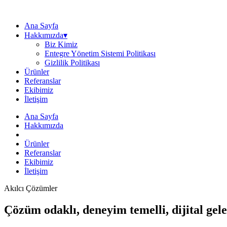
Ana Sayfa
Hakkımızda▾
Biz Kimiz
Entegre Yönetim Sistemi Politikası
Gizlilik Politikası
Ürünler
Referanslar
Ekibimiz
İletişim
Ana Sayfa
Hakkımızda
Ürünler
Referanslar
Ekibimiz
İletişim
Akılcı Çözümler
Çözüm odaklı, deneyim temelli, dijital gele