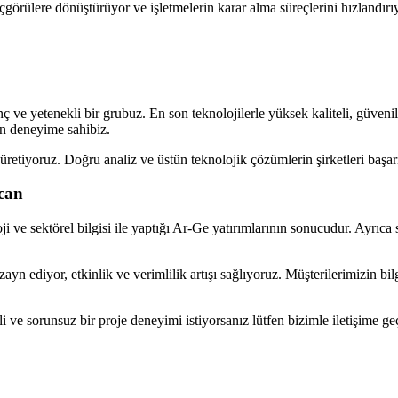
çgörülere dönüştürüyor ve işletmelerin karar alma süreçlerini hızlandırı
ç ve yetenekli bir grubuz. En son teknolojilerle yüksek kaliteli, güvenil
n deneyime sahibiz.
üretiyoruz. Doğru analiz ve üstün teknolojik çözümlerin şirketleri başar
can
i ve sektörel bilgisi ile yaptığı Ar-Ge yatırımlarının sonucudur. Ayrıca 
izayn ediyor, etkinlik ve verimlilik artışı sağlıyoruz. Müşterilerimizin b
li ve sorunsuz bir proje deneyimi istiyorsanız lütfen bizimle iletişime 